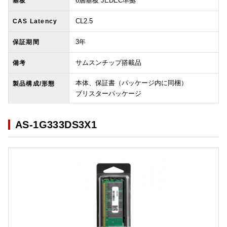
6層基板 JEDEC準拠
基板
CL2.5
CAS Latency
3年
保証期間
サムスンチップ搭載品
備考
本体、保証書（パッケージ内に同梱）
製品構成/形態
ブリスターパッケージ
AS-1G333DS3X1