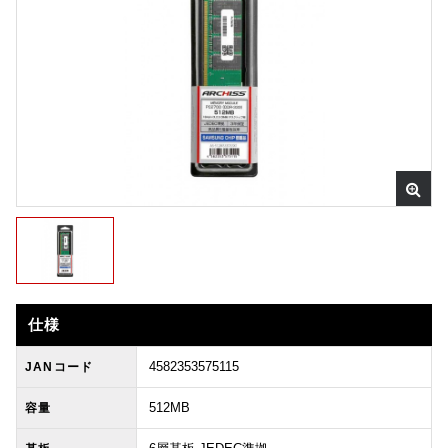
仕様
4582353575115
JANコード
512MB
容量