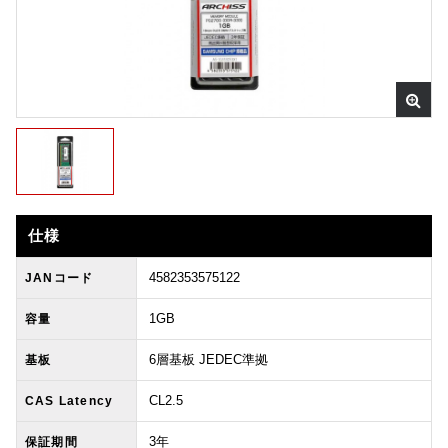
仕様
4582353575122
JANコード
1GB
容量
6層基板 JEDEC準拠
基板
CL2.5
CAS Latency
3年
保証期間