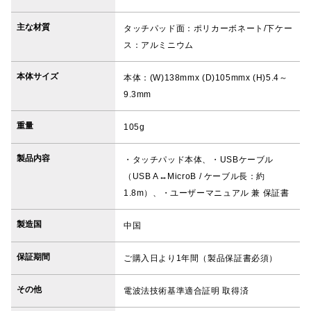
主な材質
タッチパッド面：ポリカーボネート/下ケー
ス：アルミニウム
本体サイズ
本体：(W)138mmx (D)105mmx (H)5.4～
9.3mm
重量
105g
製品内容
・タッチパッド本体、・USBケーブル
（USB A↔︎MicroB / ケーブル長：約
1.8m）、・ユーザーマニュアル 兼 保証書
製造国
中国
保証期間
ご購入日より1年間（製品保証書必須）
その他
電波法技術基準適合証明 取得済