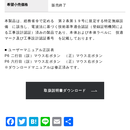
希望小売価格
販売終了
本製品は、総務省令で定める 第２条第１９号に規定する特定無線設
備 に該当し、電波法に基づく技術基準適合認証（登録証明機関によ
る工事設計認証）済みの製品であり、本体および本体ラベルに 技適
マーク及び工事設計認証番号 を記載しております。
■ ユーザーマニュアル正誤表
P6 二行目（誤）マウス右ボタン （正）マウス左ボタン
P6 六行目（誤）マウス左ボタン （正）マウス右ボタン
※ダウンロードマニュアルは修正済みです。
取扱説明書ダウンロード
F
T
H
Li
E
共