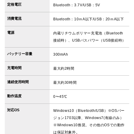
定格電圧
Bluetooth：3.7V/USB：5V
消費電流
Bluetooth：10ｍA以下/USB：20ｍA以下
電源
内蔵リチウムポリマー充電池（Bluetooth
接続時）、USBバスパワー（USB接続時）
バッテリー容量
300mAh
充電時間
最大約2時間
連続使用時間
最大約30時間
動作温度
0〜45℃
対応OS
Windows10（Bluetooth/USB）※OSバー
ジョン1703以降、Windows7(有線のみ）
※Windows10推奨。その他のOSでの動作
は保証対象外。