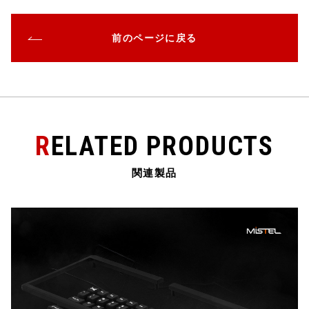
a
w
at
n
m
有
c
it
e
e
ai
前のページに戻る
e
te
n
l
b
r
a
o
o
k
RELATED PRODUCTS
関連製品