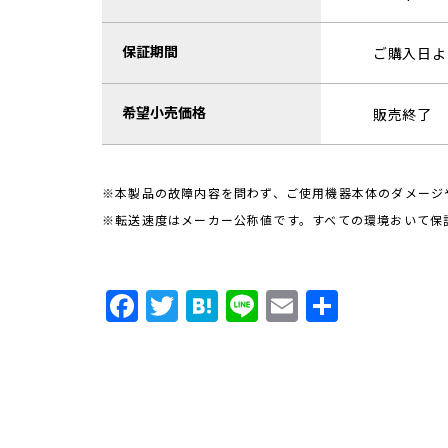
保証期間
ご購入日よ
希望小売価格
販売終了
※本製品の故障内容を問わず、ご使用機器本体のダメージ
※転送速度はメーカー公称値です。すべての環境おいて保
F
T
H
Li
E
共
a
w
a
n
m
有
c
it
t
e
ai
e
t
e
l
b
e
n