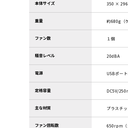
本体サイズ
350 × 29
重量
約680g
ファン数
１個
騒音レベル
20dBA
電源
USBポー
定格容量
DC5V/250
主な材質
プラスチッ
ファン回転数
650rpm