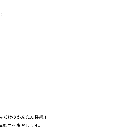
熱！
込みだけのかんたん接続！
体底面を冷やします。