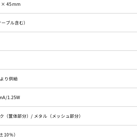
6 × 45mm
（ケーブル含む）
トより供給
mA/1.25W
ク（筐体部分）/ メタル（メッシュ部分）
（±10％）