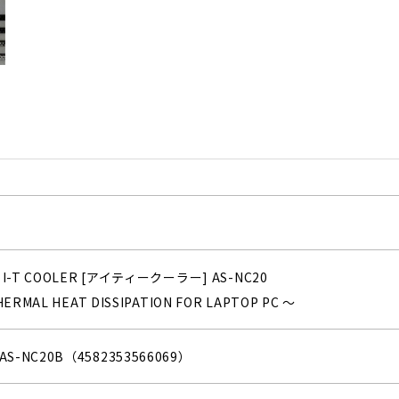
 I-T COOLER [アイティークーラー] AS-NC20
HERMAL HEAT DISSIPATION FOR LAPTOP PC ～
-NC20B（4582353566069）