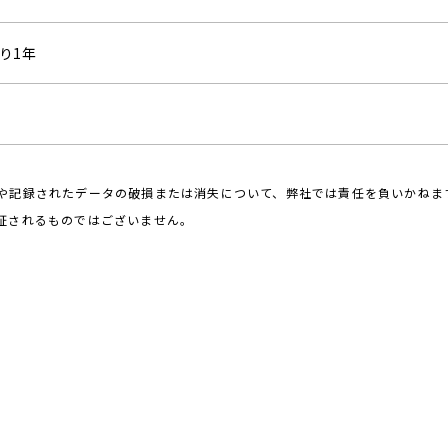
り1年
や記録されたデータの破損または消失について、弊社では責任を負いかねま
証されるものではございません。