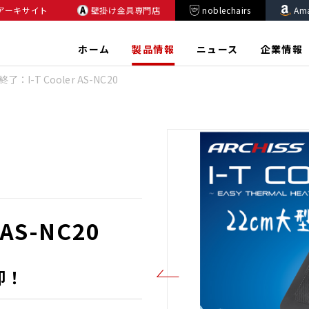
アーキサイト
壁掛け金具専門店
noblechairs
Am
ホーム
製品情報
ニュース
企業情報
了：I-T Cooler AS-NC20
AS-NC20
却！