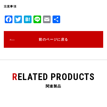
注意事項
F
T
H
Li
E
共
a
w
at
n
m
有
c
it
e
e
ai
前のページに戻る
e
te
n
l
b
r
a
o
o
k
RELATED PRODUCTS
関連製品