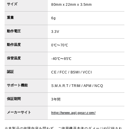
サイズ
80mm x 22mm x 3.5mm
重量
6g
動作電圧
3.3V
動作温度
0℃〜70℃
保管温度
-40℃〜85℃
認証
CE / FCC / BSMI / VCCI
サポート機能
S.M.A.R.T / TRIM / APM / NCQ
保証期間
3年間
メーカーサイト
http://www.agi-gear.com/
※本製品の故障内容を問わず、ご使用機器本体のダメージや記録され