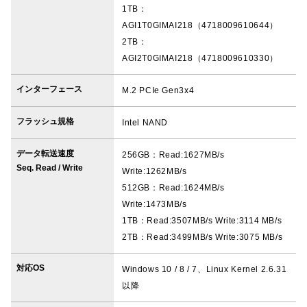
1TB：
AGI1T0GIMAI218（4718009610644）
2TB：
AGI2T0GIMAI218（4718009610330）
インターフェース
M.2 PCIe Gen3x4
フラッシュ規格
Intel NAND
データ転送速度
256GB：Read:1627MB/s
Seq. Read / Write
Write:1262MB/s
512GB：Read:1624MB/s
Write:1473MB/s
1TB：Read:3507MB/s Write:3114 MB/s
2TB：Read:3499MB/s Write:3075 MB/s
対応OS
Windows 10 / 8 / 7、Linux Kernel 2.6.31
以降