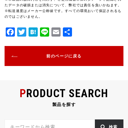
たデータの破損または消失について、弊社では責任を負いかねます。
※転送速度はメーカー公称値です。すべての環境おいて保証されるも
のではございません。
F
T
H
Li
E
共
a
w
at
n
m
有
c
it
e
e
ai
前のページに戻る
e
te
n
l
b
r
a
o
o
PRODUCT SEARCH
k
製品を探す
検索