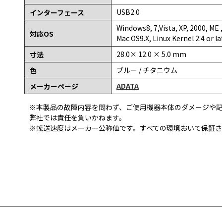
USB2.0
インターフェース
Windows8, 7,Vista, XP, 2000, ME 
対応OS
Mac OS9.X, Linux Kernel 2.4 or la
28.0× 12.0 × 5.0 mm
寸法
ブルー / チタニウム
色
ADATA
メーカーページ
※本製品の故障内容を問わず、ご使用機器本体のダメージや
弊社では責任を負いかねます。
※転送速度はメーカー公称値です。すべての環境おいて保証