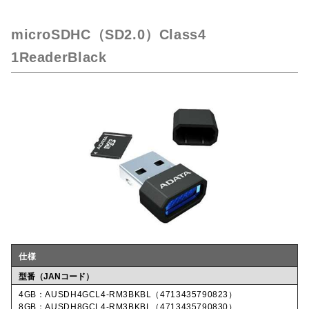
microSDHC（SD2.0）Class4
1ReaderBlack
仕様
型番（JANコード）
4GB：AUSDH4GCL4-RM3BKBL（4713435790823）
8GB：AUSDH8GCL4-RM3BKBL（4713435790830）