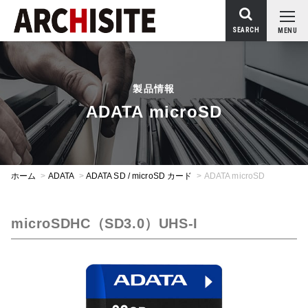
SEARCH
MENU
製品情報
ADATA microSD
ホーム
>
ADATA
>
ADATA SD / microSD カード
>
ADATA microSD
microSDHC（SD3.0）UHS-I