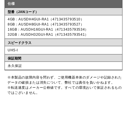
仕様
型番（JANコード）
4GB：AUSDH4GUI-RA1（4713435793510）
8GB：AUSDH8GUI-RA1（4713435793527）
16GB：AUSDH16GUI-RA1（4713435793534）
32GB：AUSDH32GUI-RA1（4713435793541）
スピードクラス
UHS-I
保証期間
永久保証
※本製品の故障内容を問わず、ご使用機器本体のダメージや記録された
データの破損または消失について、弊社では責任を負いかねます。
※転送速度はメーカー公称値です。すべての環境おいて保証されるもの
ではございません。