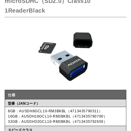
microSDHC（SD2.0）Class10
1ReaderBlack
仕様
型番（JANコード）
8GB：AUSDH8GCL10-RM3BKBL（4713435790311）
16GB：AUSDH16GCL10-RM3BKBL（4713435790700）
32GB：AUSDH32GCL10-RM3BKBL（4713435792650）
スピードクラス