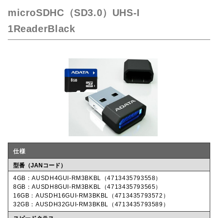
microSDHC（SD3.0）UHS-I
1ReaderBlack
仕様
型番（JANコード）
4GB：AUSDH4GUI-RM3BKBL（4713435793558）
8GB：AUSDH8GUI-RM3BKBL（4713435793565）
16GB：AUSDH16GUI-RM3BKBL（4713435793572）
32GB：AUSDH32GUI-RM3BKBL（4713435793589）