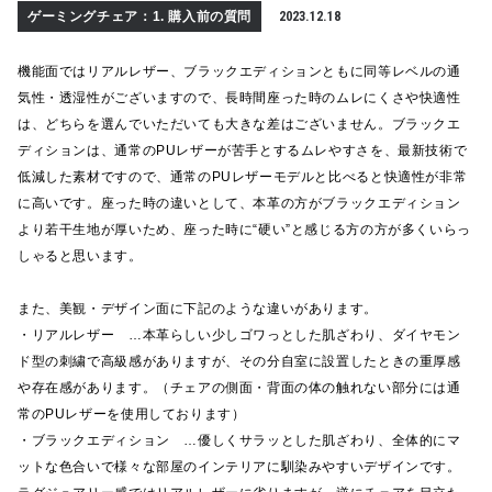
ゲーミングチェア：1. 購入前の質問
2023.12.18
機能面ではリアルレザー、ブラックエディションともに同等レベルの通
気性・透湿性がございますので、長時間座った時のムレにくさや快適性
は、どちらを選んでいただいても大きな差はございません。ブラックエ
ディションは、通常のPUレザーが苦手とするムレやすさを、最新技術で
低減した素材ですので、通常のPUレザーモデルと比べると快適性が非常
に高いです。座った時の違いとして、本革の方がブラックエディション
より若干生地が厚いため、座った時に“硬い”と感じる方の方が多くいらっ
しゃると思います。
また、美観・デザイン面に下記のような違いがあります。
・リアルレザー …本革らしい少しゴワっとした肌ざわり、ダイヤモン
ド型の刺繍で高級感がありますが、その分自室に設置したときの重厚感
や存在感があります。（チェアの側面・背面の体の触れない部分には通
常のPUレザーを使用しております）
・ブラックエディション …優しくサラッとした肌ざわり、全体的にマ
ットな色合いで様々な部屋のインテリアに馴染みやすいデザインです。