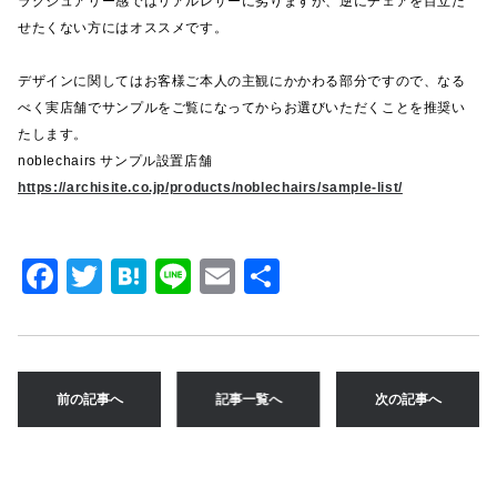
ラグジュアリー感ではリアルレザーに劣りますが、逆にチェアを目立た
せたくない方にはオススメです。
デザインに関してはお客様ご本人の主観にかかわる部分ですので、なる
べく実店舗でサンプルをご覧になってからお選びいただくことを推奨い
たします。
noblechairs サンプル設置店舗
https://archisite.co.jp/products/noblechairs/sample-list/
F
T
H
Li
E
共
a
w
at
n
m
有
c
it
e
e
ai
e
te
n
l
前の記事へ
記事一覧へ
次の記事へ
b
r
a
o
o