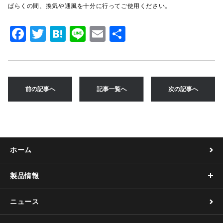
ばらくの間、換気や通風を十分に行ってご使用ください。
F
T
H
Li
E
共
a
w
at
n
m
有
c
it
e
e
ai
e
te
n
l
前の記事へ
記事一覧へ
次の記事へ
b
r
a
o
o
k
ホーム
製品情報
ニュース