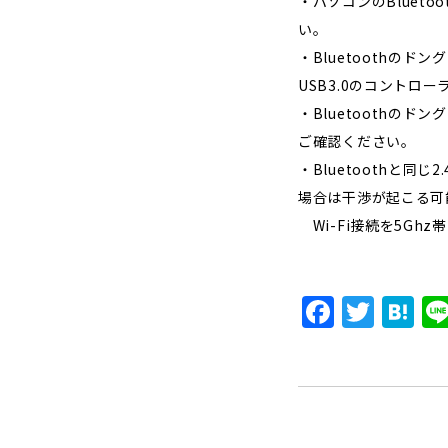
・パソコンのBlue
い。
・Bluetoothの
USB3.0のコントロ
・Bluetoothの
ご確認ください。
・Bluetoothと同じ
場合は干渉が起こる可
Wi-Fi接続を5Gh
F
T
H
a
w
a
c
it
t
e
t
e
b
e
n