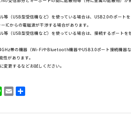
toothの受信部分とキーボードの間に遮蔽物等（特に金属の遮蔽物）
ドングル等（USB型受信機など）を使っている場合は、USB2.0のポー
ーラーICからの電磁波が干渉する場合があります。
ドングル等（USB型受信機など）を使っている場合は、接続するポート
2.4GHz帯の機器（Wi-FiやBluetooth機器やUSB3.0ポート接
能性があります。
z帯に変更するなどお試しください。
Li
E
共
n
m
有
e
ai
l