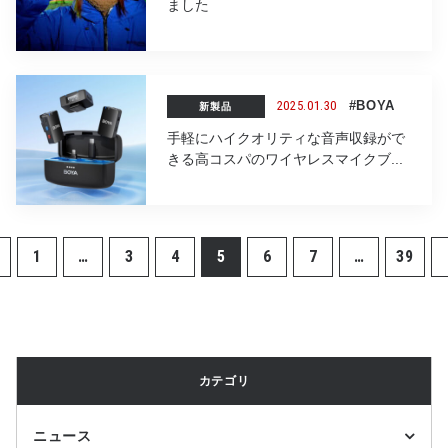
ました
2025.01.30
#BOYA
新製品
手軽にハイクオリティな音声収録がで
きる高コスパのワイヤレスマイクブ...
1
…
3
4
5
6
7
…
39
カテゴリ
ニュース