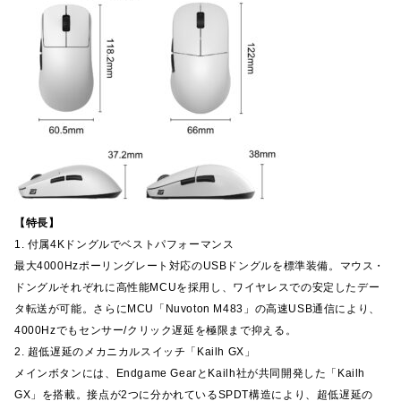
【特長】
1. 付属4Kドングルでベストパフォーマンス
最大4000Hzポーリングレート対応のUSBドングルを標準装備。マウス・
ドングルそれぞれに高性能MCUを採用し、ワイヤレスでの安定したデー
タ転送が可能。さらにMCU「Nuvoton M483」の高速USB通信により、
4000Hzでもセンサー/クリック遅延を極限まで抑える。
2. 超低遅延のメカニカルスイッチ「Kailh GX」
メインボタンには、Endgame GearとKailh社が共同開発した「Kailh
GX」を搭載。接点が2つに分かれているSPDT構造により、超低遅延の