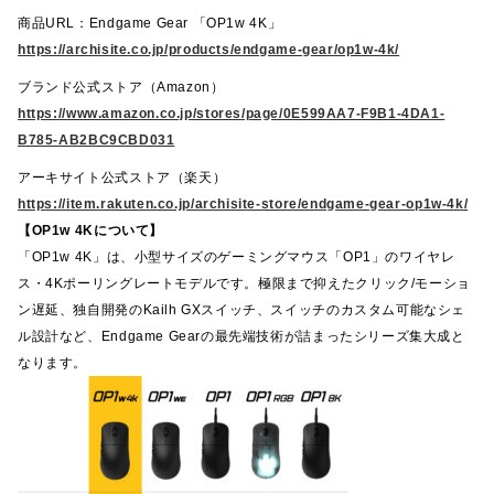
商品URL：Endgame Gear 「OP1w 4K」
https://archisite.co.jp/products/endgame-gear/op1w-4k/
ブランド公式ストア（Amazon）
https://www.amazon.co.jp/stores/page/0E599AA7-F9B1-4DA1-
B785-AB2BC9CBD031
アーキサイト公式ストア（楽天）
https://item.rakuten.co.jp/archisite-store/endgame-gear-op1w-4k/
【OP1w 4Kについて】
「OP1w 4K」は、小型サイズのゲーミングマウス「OP1」のワイヤレ
ス・4Kポーリングレートモデルです。極限まで抑えたクリック/モーショ
ン遅延、独自開発のKailh GXスイッチ、スイッチのカスタム可能なシェ
ル設計など、Endgame Gearの最先端技術が詰まったシリーズ集大成と
なります。