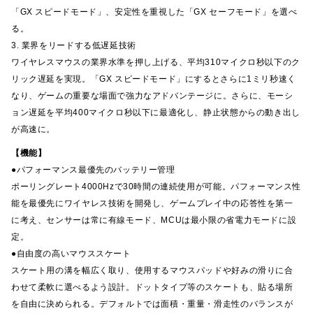
「GX スピードモード」、安定性を重視した「GX セーフモード」を選べ
る。
3. 業界をリードする低遅延技術
ワイヤレスマウスの業界水準を押し上げる、平均310マイクロ秒以下のク
リック遅延を実現。「GX スピードモード」にするとさらに1ミリ秒速く
なり、ゲームの重要な場面で強力なアドバンテージに。さらに、モーシ
ョン遅延を平均400マイクロ秒以下に最適化し、静止状態からの動き出し
が高速に。
【機能】
●パフォーマンス最優先のバッテリー管理
ポーリングレート4000Hzで30時間の連続使用が可能。パフォーマンス性
能を最優先にワイヤレス技術を開発し、ゲームプレイ中の応答性を第一
に考え、センサーは常に有線モード、MCUは最小限の省電力モードに設
定。
●自由度の高いマウススケート
スケート用の溝を幅広く取り、使用するマウスパッドや好みの滑りに合
わせて柔軟に選べるよう設計。ドットタイプ等のスケートも、貼る場所
を自由に決められる。デフォルトでは面積・重量・滑走性のバランスが