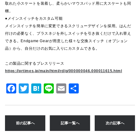
取れた小スケートを装着し、柔らかいマウスパッド用に大スケートも同
梱。
●メインスイッチをカスタム可能
メインスイッチを簡単に変更できるスクリューデザインを採用。はんだ
付けの必要なく、プラスネジを外しスイッチを引き抜くだけで入れ替え
できる。Endgame Gearが用意した様々な交換スイッチ（オプション
品）から、自分だけのお気に入りにカスタムできる。
この製品に関するプレスリリース
https://prtimes.jp/main/html/rd/p/000000046.000011615.html
F
T
H
Li
E
共
a
w
at
n
m
有
c
it
e
e
ai
e
te
n
l
前の記事へ
記事一覧へ
次の記事へ
b
r
a
o