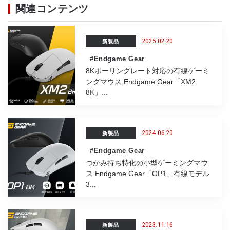
関連コンテンツ
o
k
2025.02.20
新製品
#Endgame Gear
8Kポーリングレート対応の有線ゲーミ
ングマウス Endgame Gear「XM2
8K」...
2024.06.20
新製品
#Endgame Gear
つかみ持ち特化の小型ゲーミングマウ
ス Endgame Gear「OP1」有線モデル
3...
2023.11.16
新製品