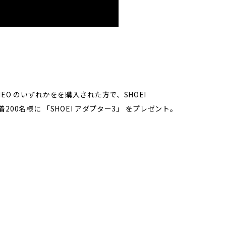
/ NEO のいずれかをを購入された方で、SHOEI
00名様に 「SHOEI アダプター3」 をプレゼント。