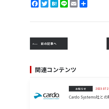
F
T
H
Li
E
共
a
w
a
n
m
有
c
it
t
e
ai
e
t
e
l
b
e
n
o
r
a
前の記事へ
o
k
関連コンテンツ
お知らせ
2023.07.2
Cardo System