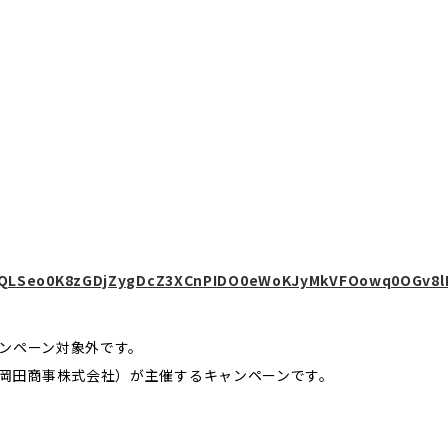
AIpQLSeo0K8zGDjZygDcZ3XCnPIDO0eWoKJyMkVFOowq0OGv8l
ャンペーン対象外です。
岡田商事株式会社）が主催するキャンペーンです。