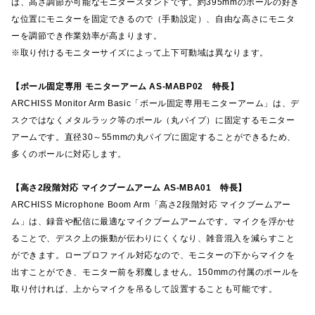
は、高さ調節が可能なモニタースタンドです。約395mmのポールの好き
な位置にモニターを固定できるので（手動設定）、自由な高さにモニタ
ーを調節でき作業効率が高まります。
※取り付けるモニターサイズによって上下可動域は異なります。
【ポール固定専用 モニターアーム AS-MABP02 特長】
ARCHISS Monitor Arm Basic「ポール固定専用モニターアーム」は、デ
スクではなくメタルラック等のポール（丸パイプ）に固定するモニター
アームです。直径30～55mmの丸パイプに固定することができるため、
多くのポールに対応します。
【高さ2段階対応 マイクブームアーム AS-MBA01 特長】
ARCHISS Microphone Boom Arm「高さ2段階対応 マイクブームアー
ム」は、録音や配信に最適なマイクブームアームです。マイクを浮かせ
ることで、デスク上の振動が伝わりにくくなり、雑音混入を減らすこと
ができます。ロープロファイル対応なので、モニターの下からマイクを
出すことができ、モニター前を邪魔しません。150mmの付属のポールを
取り付ければ、上からマイクを吊るして設置することも可能です。