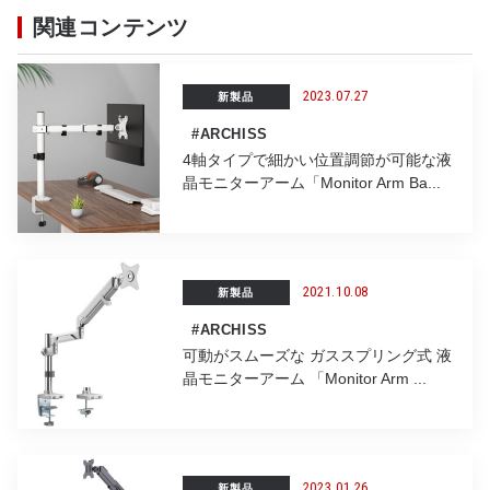
o
関連コンテンツ
o
k
2023.07.27
新製品
#ARCHISS
4軸タイプで細かい位置調節が可能な液
晶モニターアーム「Monitor Arm Ba...
2021.10.08
新製品
#ARCHISS
可動がスムーズな ガススプリング式 液
晶モニターアーム 「Monitor Arm ...
2023.01.26
新製品