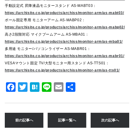
手動設定式 昇降液晶モニタースタンド AS-MABT03：
https://archisite.co.jp/products/archiss/monitor-arm/as-mabt03/
ポール固定専用 モニターアーム AS-MABP02：
https://archisite.co.jp/products/archiss/monitor-arm/as-mabp02/
高さ2段階対応 マイクブームアーム AS-MBA01：
https://archisite.co.jp/products/archiss/monitor-arm/as-mba01/
多用途 モニター/パソコンライザー AS-MABR01：
https://archisite.co.jp/products/archiss/monitor-arm/as-mabr01/
VESAマウント固定 TV/大型モニター用スタンド AS-TTS01：
https://archisite.co.jp/products/archiss/monitor-arm/as-tts01/
F
T
H
Li
E
共
a
w
at
n
m
有
c
it
e
e
ai
e
te
n
l
前の記事へ
記事一覧へ
次の記事へ
b
r
a