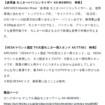
【多用途 モニター/パソコンライザー AS-MABR01 特長】
ARCHISS Monitor Riser「多用途 モニター/パソコンライザー」は、使用
環境に合わせて「トップクランプ式」「サイドクランプ式」「自立式」
の3パターンの設置方法が選べるモニター・パソコン台です。耐荷重は最
大18kgあるので、モニターだけでなく、パソコン台、プリンター台とし
ても使用可能です。モニターの高さを上げて快適な姿勢で作業が行えま
す。
【VESAマウント固定 TV/大型モニター用スタンド AS-TTS01 特長】
ARCHISS「VESAマウント固定 TV/大型モニター用スタンド」は、VESA
マウントを使用した、ネジ固定タイプのTV・大型モニター用汎用スタン
ドです。既製の脚だと両サイドにつきテレビ台からはみ出してしまう、
そんな方に最適です。最大65インチまでのTVやモニターを取り付けられ
ます。
※対応VESAサイズ、耐荷重に合うことが条件。
製品ページ
ロングポール デュアル液晶モニターアーム AS-MABH06：
https://archisite.co.jp/products/archiss/monitor-arm/as-mabh06/