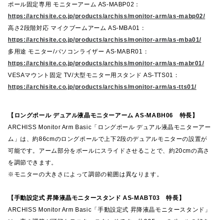
ポール固定専用 モニターアーム AS-MABP02：
https://archisite.co.jp/products/archiss/monitor-arm/as-mabp02/
高さ2段階対応 マイクブームアーム AS-MBA01：
https://archisite.co.jp/products/archiss/monitor-arm/as-mba01/
多用途 モニター/パソコンライザー AS-MABR01：
https://archisite.co.jp/products/archiss/monitor-arm/as-mabr01/
VESAマウント固定 TV/大型モニター用スタンド AS-TTS01：
https://archisite.co.jp/products/archiss/monitor-arm/as-tts01/
【ロングポール デュアル液晶モニターアーム AS-MABH06 特長】
ARCHISS Monitor Arm Basic「ロングポール デュアル液晶モニターアー
ム」は、約86cmのロングポールで上下2段のデュアルモニターの設置が
可能です。アーム部分をポールにスライドさせることで、約20cmの高さ
を調節できます。
※モニターの大きさによって調節の範囲は異なります。
【手動設定式 昇降液晶モニタースタンド AS-MABT03 特長】
ARCHISS Monitor Arm Basic「手動設定式 昇降液晶モニタースタンド」