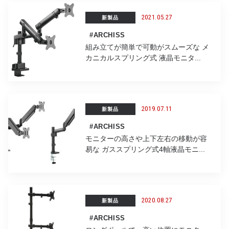
k
2021.05.27
新製品
#ARCHISS
組み立てが簡単で可動がスムーズな メ
カニカルスプリング式 液晶モニタ...
2019.07.11
新製品
#ARCHISS
モニターの高さや上下左右の移動が容
易な ガススプリング式4軸液晶モニ...
2020.08.27
新製品
#ARCHISS