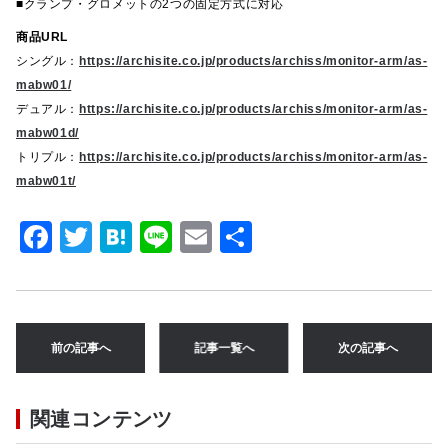
■クランプ・グロメットの2つの固定方式に対応
商品URL
シングル：
https://archisite.co.jp/products/archiss/monitor-arm/as-
mabw01/
デュアル：
https://archisite.co.jp/products/archiss/monitor-arm/as-
mabw01d/
トリプル：
https://archisite.co.jp/products/archiss/monitor-arm/as-
mabw01t/
F
T
H
Li
E
共
a
w
at
n
m
有
c
it
e
e
ai
e
te
n
l
前の記事へ
記事一覧へ
次の記事へ
b
r
a
o
関連コンテンツ
o