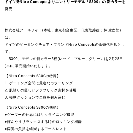
ドイツ発Nitro Conceptsよりエントリーモデル「S300」の 新カラーを
発売！
株式会社アーキサイト(本社：東京都台東区、代表取締役：林 庫次郎)
は、
ドイツのゲーミングチェア・ブランドNitro Conceptsの販売代理店とし
て、
「S300」モデルの新カラー3種(レッド、ブルー、グリーン)を2月28日
(木)に販売開始いたします。
【Nitro Concepts S300の特長】
1. ゲーミング空間に最適なカラーリング
2. 肌触りの優しいファブリック素材を使用
3. 極厚クッションで全身を包み込む
【Nitro Concepts S300の機能】
●ゲーマーの休息にはリクライニング機能
●ぼんやりリラックスする時のロッキング機能
●両腕の負担を軽減するアームレスト