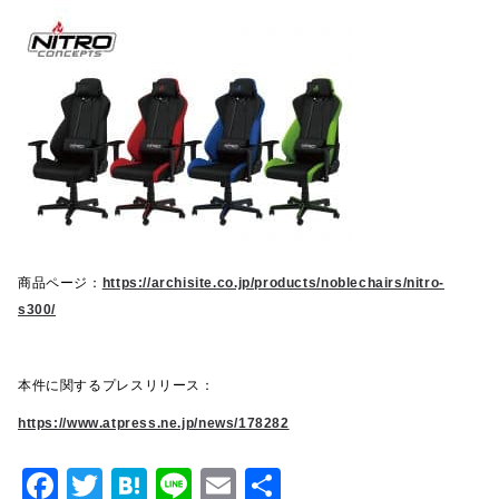
商品ページ：
https://archisite.co.jp/products/noblechairs/nitro-
s300/
本件に関するプレスリリース：
https://www.atpress.ne.jp/news/178282
F
T
H
Li
E
共