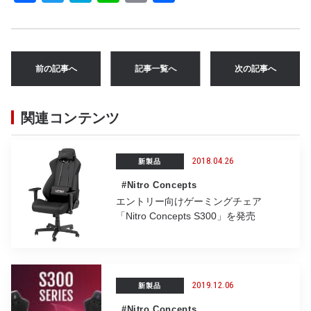
a
w
at
n
m
有
c
it
e
e
ai
e
te
n
l
前の記事へ
記事一覧へ
次の記事へ
b
r
a
o
関連コンテンツ
o
k
2018.04.26
新製品
#Nitro Concepts
エントリー向けゲーミングチェア
「Nitro Concepts S300」を発売
2019.12.06
新製品
#Nitro Concepts