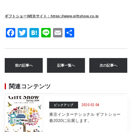
ギフトショーWEBサイト：https://www.giftshow.co.jp
F
T
H
Li
E
共
a
w
at
n
m
有
c
it
e
e
ai
e
te
n
l
前の記事へ
記事一覧へ
次の記事へ
b
r
a
o
関連コンテンツ
o
k
2020.02.04
ピックアップ
東京インターナショナル ギフトショー
春2020に出展します。