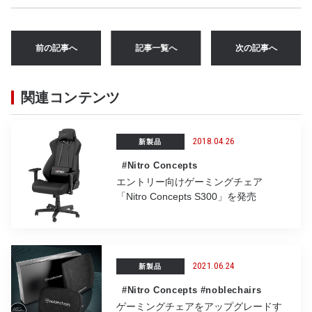
c
it
e
e
ai
e
te
n
l
前の記事へ
記事一覧へ
次の記事へ
b
r
a
o
関連コンテンツ
o
k
2018.04.26
新製品
#Nitro Concepts
エントリー向けゲーミングチェア
「Nitro Concepts S300」を発売
2021.06.24
新製品
#Nitro Concepts
#noblechairs
ゲーミングチェアをアップグレードす