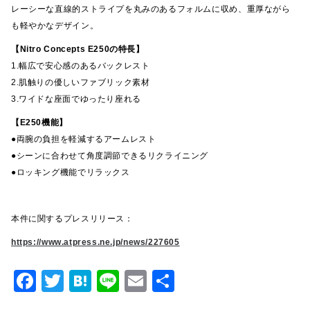
レーシーな直線的ストライプを丸みのあるフォルムに収め、重厚ながら
も軽やかなデザイン。
【Nitro Concepts E250の特長】
1.幅広で安心感のあるバックレスト
2.肌触りの優しいファブリック素材
3.ワイドな座面でゆったり座れる
【E250機能】
●両腕の負担を軽減するアームレスト
●シーンに合わせて角度調節できるリクライニング
●ロッキング機能でリラックス
本件に関するプレスリリース：
https://www.atpress.ne.jp/news/227605
F
T
H
Li
E
共
a
w
at
n
m
有