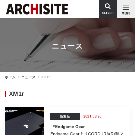
SEARCH
MENU
ニュース
ホーム
>
ニュース
>
XM1r
XM1r
2021.08.26
新製品
#Endgame Gear
Endgame GearよりCORDURA(R)製マ