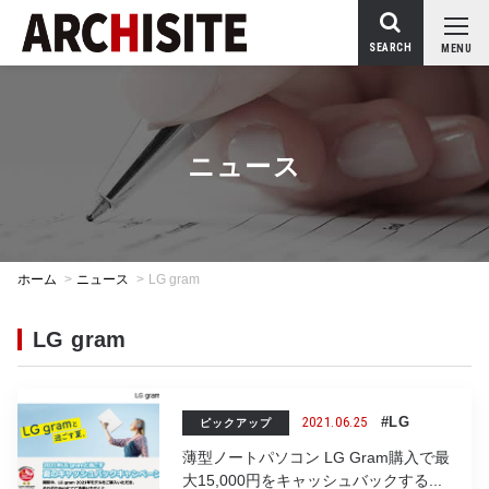
SEARCH
MENU
ニュース
ホーム
>
ニュース
>
LG gram
LG gram
2021.06.25
#LG
ピックアップ
薄型ノートパソコン LG Gram購入で最
大15,000円をキャッシュバックする...