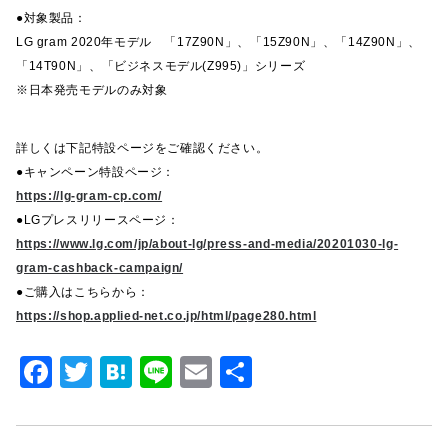
●対象製品：
LG gram 2020年モデル 「17Z90N」、「15Z90N」、「14Z90N」、
「14T90N」、「ビジネスモデル(Z995)」シリーズ
※日本発売モデルのみ対象
詳しくは下記特設ページをご確認ください。
●キャンペーン特設ページ：
https://lg-gram-cp.com/
●LGプレスリリースページ：
https://www.lg.com/jp/about-lg/press-and-media/20201030-lg-
gram-cashback-campaign/
●ご購入はこちらから：
https://shop.applied-net.co.jp/html/page280.html
F
T
H
Li
E
共
a
w
at
n
m
有
c
it
e
e
ai