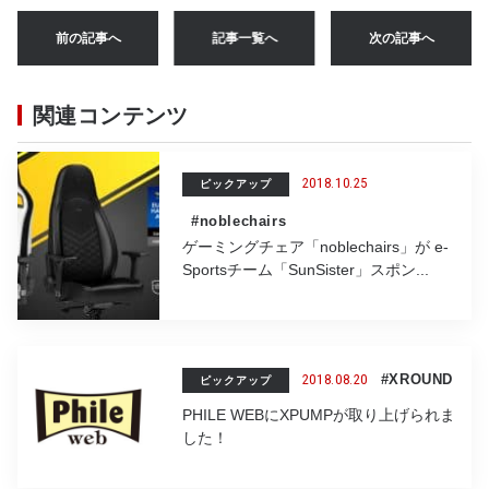
e
te
n
l
前の記事へ
記事一覧へ
次の記事へ
b
r
a
o
関連コンテンツ
o
k
2018.10.25
ピックアップ
#noblechairs
ゲーミングチェア「noblechairs」が e-
Sportsチーム「SunSister」スポン...
2018.08.20
#XROUND
ピックアップ
PHILE WEBにXPUMPが取り上げられま
した！