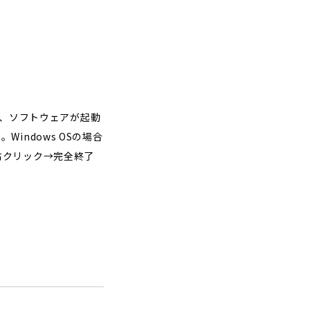
と、ソフトウェアが起動
ndows OSの場合
右クリック→完全終了