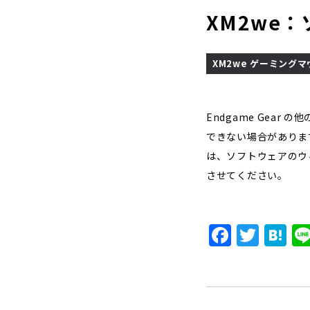
XM2we
XM2we ゲーミングマ
Endgame Gea
できない場合があります
は、ソフトウェアのウ
させてください。
F
T
H
a
w
a
c
it
t
e
t
e