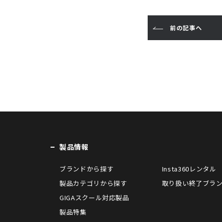
b
e
n
o
r
a
前の記事へ
o
k
製品情報
ブランドから探す
Insta360レンタル
製品カテゴリから探す
取り扱い終了ブラ
GIGAスクール対応製品
製品特集