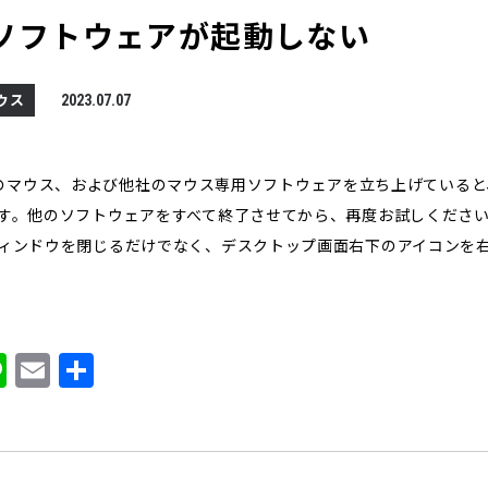
：ソフトウェアが起動しない
ウス
2023.07.07
r の他のマウス、および他社のマウス専用ソフトウェアを立ち上げている
。他のソフトウェアをすべて終了させてから、再度お試しください。Wi
ィンドウを閉じるだけでなく、デスクトップ画面右下のアイコンを
Li
E
共
n
m
有
e
ai
l