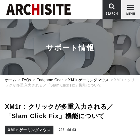
SEARCH
MENU
サポート情報
ホーム
>
FAQs
>
Endgame Gear
>
XM1r ゲーミングマウス
>
XM1r：クリ
ックが多重入力される／「Slam Click Fix」機能について
XM1r：クリックが多重入力される／
「Slam Click Fix」機能について
XM1r ゲーミングマウス
2021.06.03