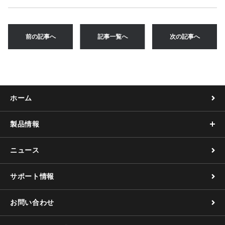
c
it
e
e
ai
e
te
n
l
前の記事へ
記事一覧へ
次の記事へ
b
r
a
o
o
k
ホーム
製品情報
ニュース
サポート情報
お問い合わせ