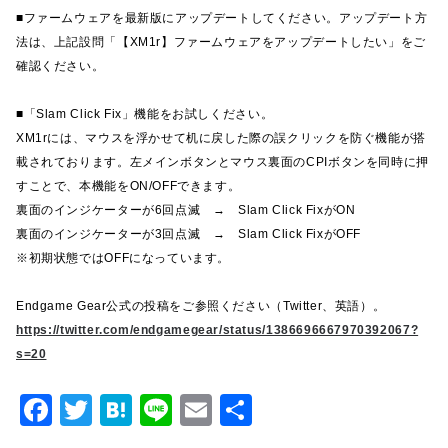
■ファームウェアを最新版にアップデートしてください。アップデート方
法は、上記設問「【XM1r】ファームウェアをアップデートしたい」をご
確認ください。
■「Slam Click Fix」機能をお試しください。
XM1rには、マウスを浮かせて机に戻した際の誤クリックを防ぐ機能が搭
載されております。左メインボタンとマウス裏面のCPIボタンを同時に押
すことで、本機能をON/OFFできます。
裏面のインジケーターが6回点滅 → Slam Click FixがON
裏面のインジケーターが3回点滅 → Slam Click FixがOFF
※初期状態ではOFFになっています。
Endgame Gear公式の投稿をご参照ください（Twitter、英語）。
https://twitter.com/endgamegear/status/1386696667970392067?
s=20
F
T
H
Li
E
共
a
w
at
n
m
有