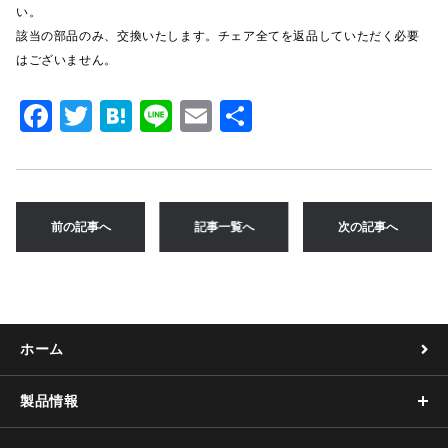
い。
該当の部品のみ、交換いたします。チェア全てを返品していただく必要
はございません。
F
T
H
Li
E
共
a
w
at
n
m
有
c
it
e
e
ai
e
te
n
l
前の記事へ
記事一覧へ
次の記事へ
b
r
a
o
o
k
ホーム
製品情報