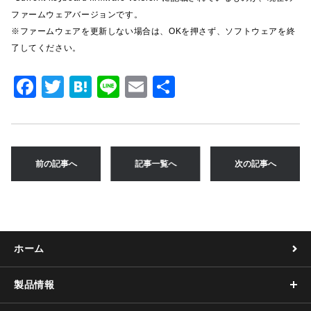
ファームウェアバージョンです。
※ファームウェアを更新しない場合は、OKを押さず、ソフトウェアを終
了してください。
F
T
H
Li
E
共
a
w
at
n
m
有
c
it
e
e
ai
e
te
n
l
前の記事へ
記事一覧へ
次の記事へ
b
r
a
o
o
k
ホーム
製品情報