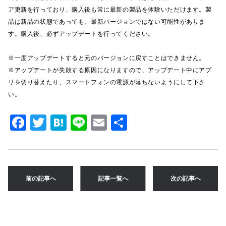
ア更新を行っており、購入後も常に最新の製品を体験いただけます。製
品は新品の状態であっても、最新バージョンではない可能性がありま
す。購入後、必ずアップデートを行ってください。
※一度アップデートすると元のバージョンに戻すことはできません。
※アップデートが失敗する原因になりますので、アップデート中にアプ
リを切り替えたり、スマートフォンの電源が落ちないようにして下さ
い。
F
T
H
Li
E
共
a
w
at
n
m
有
c
it
e
e
ai
e
te
n
l
前の記事へ
記事一覧へ
次の記事へ
b
r
a
o
o