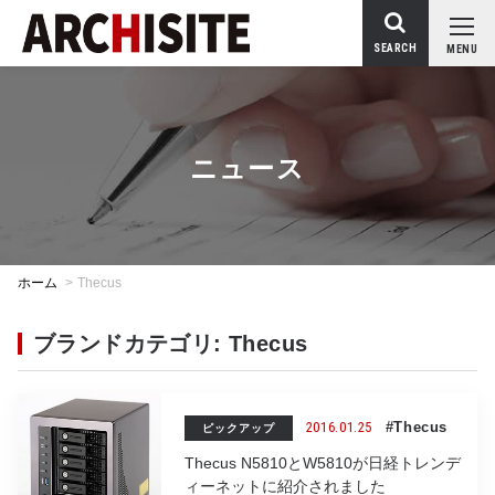
SEARCH
MENU
ニュース
ホーム
>
Thecus
ブランドカテゴリ: Thecus
2016.01.25
#Thecus
ピックアップ
Thecus N5810とW5810が日経トレンデ
ィーネットに紹介されました