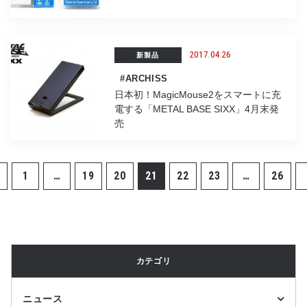
2017.04.26
新製品
#ARCHISS
日本初！MagicMouse2をスマートに充
電する「METAL BASE SIXX」4月末発
売
1
…
19
20
21
22
23
…
26
カテゴリ
ニュース