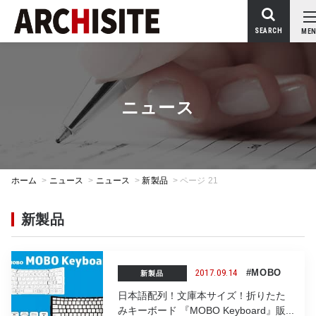
SEARCH
MEN
ニュース
ホーム
>
ニュース
>
ニュース
>
新製品
>
ページ 21
新製品
2017.09.14
#MOBO
新製品
日本語配列！文庫本サイズ！折りたた
みキーボード 『MOBO Keyboard』販...