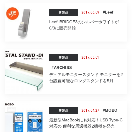
2017.06.09
#Leef
新製品
Leef iBRIDGE3のシルバーホワイトが
6/9に販売開始
2017.05.01
新製品
#ARCHISS
デュアルモニタースタンド モニターを2
台設置可能なロングスタンドを5月...
2017.04.27
#MOBO
新製品
最新型MacBookにも対応！USB Type-C
対応の 便利な周辺機器2機種を発売