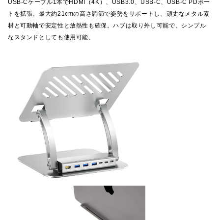
USB-Cケーブル1本でHDMI（4K）、USB3.0、USB-C、USB-C PDポー
トを拡張。最大約21cmの高さ調節で姿勢をサポートし、頑丈なメタル素
材と可動軸で安定性と放熱性も確保。ハブは取り外し可能で、シンプル
なスタンドとしても使用可能。