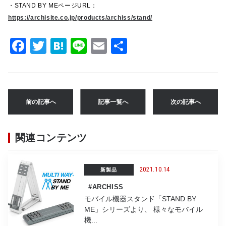
・STAND BY MEページ
URL
：
https://archisite.co.jp/products/archiss/stand/
F
T
H
Li
E
共
a
w
at
n
m
有
c
it
e
e
ai
e
te
n
l
前の記事へ
記事一覧へ
次の記事へ
b
r
a
o
関連コンテンツ
o
k
2021.10.14
新製品
#ARCHISS
モバイル機器スタンド「STAND BY
ME」シリーズより、 様々なモバイル
機...