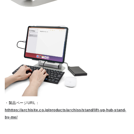
・製品ページ
URL
：
hthttps://archisite.co.jp/products/archiss/stand/lift-up-hub-stand-
by-me/