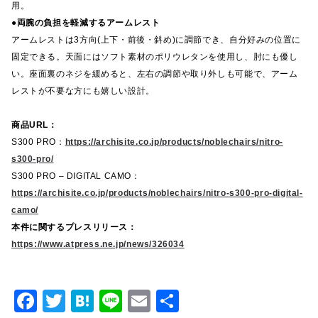
用。
●両腕の負担を軽減するアームレスト
アームレストは3方向(上下・前後・斜め)に調節でき、自分好みの位置に
固定できる。天面にはソフト素材のポリウレタンを使用し、肘にも優し
い。座面裏のネジを緩めると、左右の調節や取り外しも可能で、アーム
レストが不要な方にも嬉しい設計。
商品URL：
S300 PRO：
https://archisite.co.jp/products/noblechairs/nitro-
s300-pro/
S300 PRO – DIGITAL CAMO：
https://archisite.co.jp/products/noblechairs/nitro-s300-pro-digital-
camo/
本件に関するプレスリリース：
https://www.atpress.ne.jp/news/326034
F
T
H
Li
E
共