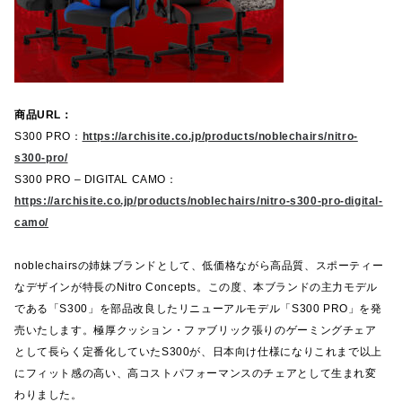
商品URL：
S300 PRO：
https://archisite.co.jp/products/noblechairs/nitro-
s300-pro/
S300 PRO – DIGITAL CAMO：
https://archisite.co.jp/products/noblechairs/nitro-s300-pro-digital-
camo/
noblechairsの姉妹ブランドとして、低価格ながら高品質、スポーティー
なデザインが特長のNitro Concepts。この度、本ブランドの主力モデル
である「S300」を部品改良したリニューアルモデル「S300 PRO」を発
売いたします。極厚クッション・ファブリック張りのゲーミングチェア
として長らく定番化していたS300が、日本向け仕様になりこれまで以上
にフィット感の高い、高コストパフォーマンスのチェアとして生まれ変
わりました。