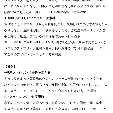
に。最低高が低くなり、日本人でも違和感なく座れるサイズ感。調節幅
は約9.5cmあるため、身長165～190cmの幅広い方が対象。
3. 肌触りの優しいファブリック素材
張り地にはファブリック(布)素材を使用し、夏場はベタつかず冬場もひん
やりしない。通気性が良く、熱を逃がすため、合成皮革のベタつきが苦
手な方には最適。ブラシや拭き掃除でお手入れも簡単。
※「S300 PRO – DIGITAL CAMO」モデルにのみ、厚手で丈夫なキャン
バス地のファブリック素材を使用。良い意味でゴワ付き感があり、チェ
ア全体のデザインにもマッチする素材感。
【機能】
●極厚クッションで全身を支える
ぎっしり詰まった高反発のウレタンフォームが体をがっしりと支える、
ハイバックのチェア。背もたれの横幅が56cmと広めに作られており、大
柄な体格の方や、ゆったりとした座り心地がお好きな方にも最適。
●リクライニングで角度調節
座面のレバーを引くと背もたれの角度を90°～135°に調節可能。集中して
デスクに向かう時は垂直に、休憩して息抜きする時にはぐっと倒して活