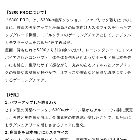
【S300 PROについて】
「S300 PRO」は、S300の極厚クッション・ファブリック張りはそのま
まに、脚部の強度アップと座面高さの日本向けカスタマイズを行ったア
ップグレード機種。ミドルクラスのゲーミングチェアとして、デジタル
カモフラージュを含めた4色で再出発。
座面・背もたれはS300より引き継いでおり、レーシングシートにインス
パイアされたコンセプト、体全体を包み込むようなホールド感は本モデ
ルにも健在。重厚なサイズ感ながら、丸みのあるフォルムとファブリッ
クの爽快な素材感が軽やかで、オフィスや書斎など多彩な環境にマッチ
するゲーミングチェア。
【特長】
1. パワーアップした脚まわり
ヒトデ型の脚部ベースを、S300のナイロン製からアルミニウム製に変更
し、強度と剛性感が向上。金属素材の重厚感が増したことで、見た目に
もラグジュアリーを感じさせるチェアに進化。
2. 座面高を日本向けにカスタマイズ
ガスシリンダーを短尺タイプに変更し、座面高の調節は約42.5-52cm