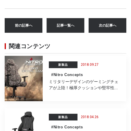
a
w
at
n
m
有
c
it
e
e
ai
e
te
n
l
前の記事へ
記事一覧へ
次の記事へ
b
r
a
o
関連コンテンツ
o
k
2018.09.27
新製品
#Nitro Concepts
ミリタリーデザインのゲーミングチェ
アが上陸！極厚クッションや堅牢性...
2018.04.26
新製品
#Nitro Concepts