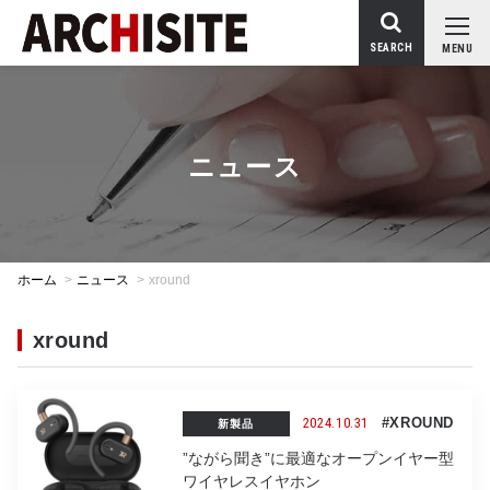
SEARCH
MENU
ニュース
ホーム
>
ニュース
>
xround
xround
2024.10.31
#XROUND
新製品
”ながら聞き”に最適なオープンイヤー型
ワイヤレスイヤホン