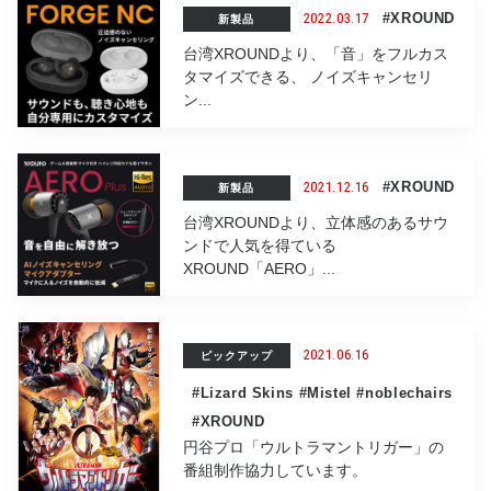
2022.03.17
#XROUND
新製品
台湾XROUNDより、「音」をフルカス
タマイズできる、 ノイズキャンセリ
ン...
2021.12.16
#XROUND
新製品
台湾XROUNDより、立体感のあるサウ
ンドで人気を得ている
XROUND「AERO」...
2021.06.16
ピックアップ
#Lizard Skins
#Mistel
#noblechairs
#XROUND
円谷プロ「ウルトラマントリガー」の
番組制作協力しています。