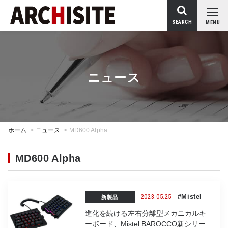
SEARCH
MENU
ニュース
ホーム
>
ニュース
>
MD600 Alpha
MD600 Alpha
2023.05.25
#Mistel
新製品
進化を続ける左右分離型メカニカルキ
ーボード、Mistel BAROCCO新シリー...