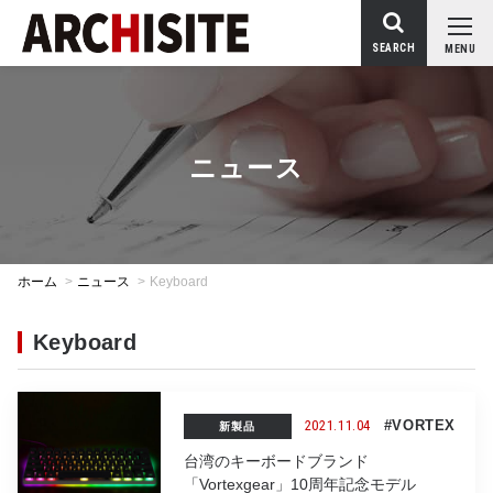
SEARCH
MENU
ニュース
ホーム
>
ニュース
>
Keyboard
Keyboard
2021.11.04
#VORTEX
新製品
台湾のキーボードブランド
「Vortexgear」10周年記念モデル