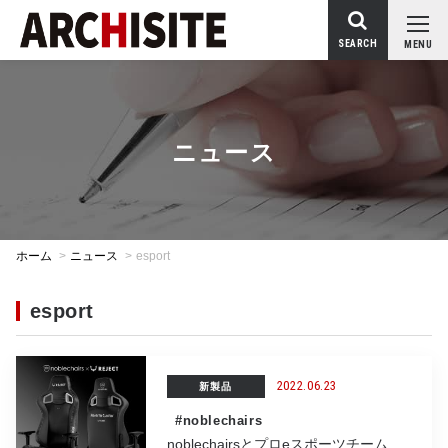
SEARCH
MENU
ニュース
ホーム
>
ニュース
>
esport
esport
2022.06.23
新製品
#noblechairs
noblechairsとプロeスポーツチーム