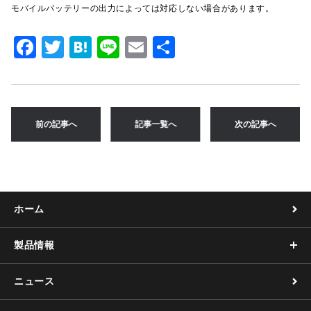
モバイルバッテリーの出力によっては対応しない場合があります。
F
T
H
Li
E
共
a
w
at
n
m
有
c
it
e
e
ai
e
te
n
l
前の記事へ
記事一覧へ
次の記事へ
b
r
a
o
o
k
ホーム
製品情報
ニュース