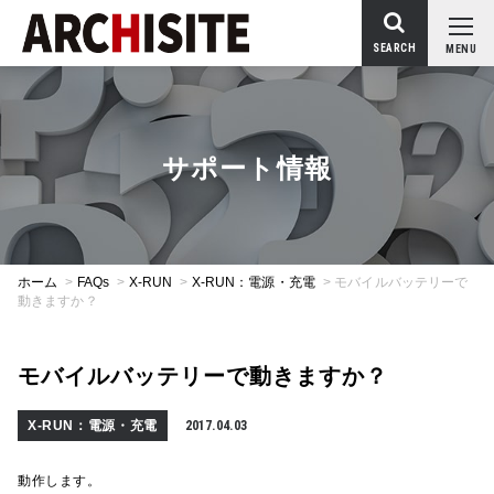
SEARCH
MENU
サポート情報
ホーム
>
FAQs
>
X-RUN
>
X-RUN：電源・充電
>
モバイルバッテリーで
動きますか？
モバイルバッテリーで動きますか？
X-RUN：電源・充電
2017.04.03
動作します。