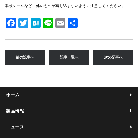
車検シールなど、他のものが写り込まないように注意してください。
F
T
H
Li
E
共
a
w
at
n
m
有
c
it
e
e
ai
e
te
n
l
前の記事へ
記事一覧へ
次の記事へ
b
r
a
o
o
k
ホーム
製品情報
ニュース