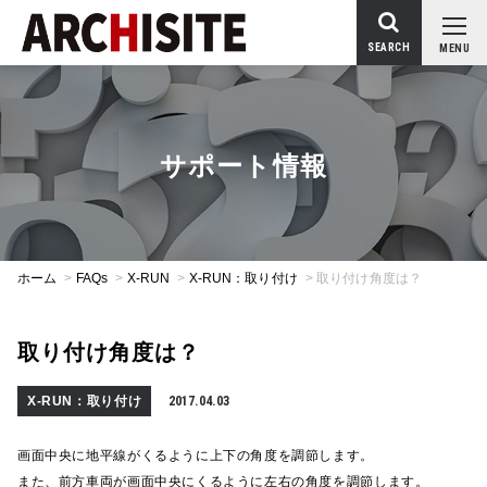
SEARCH
MENU
サポート情報
ホーム
>
FAQs
>
X-RUN
>
X-RUN：取り付け
>
取り付け角度は？
取り付け角度は？
X-RUN：取り付け
2017.04.03
画面中央に地平線がくるように上下の角度を調節します。
また、前方車両が画面中央にくるように左右の角度を調節します。