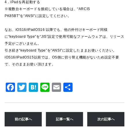
4．iPadを再起動する
※複数台キーボードを接続している場合は、“ARCIS
PK85BT”を“ANSI”に設定してください。
なお、iOS16/iPadOS16 以降でも、他の外付けキーボード同様
に“keyboard Type”を“JIS”設定で使用可能なファームウェアは、リリース
予定がございません。
引き続き“keyboard Type”を“ANSI”に設定したままお使いください。
iOS16/iPadOS15以前では、OS側に切り替え機能がないため設定不要
で、そのままお使い頂けます。
F
T
H
Li
E
共
a
w
at
n
m
有
c
it
e
e
ai
e
te
n
l
前の記事へ
記事一覧へ
次の記事へ
b
r
a