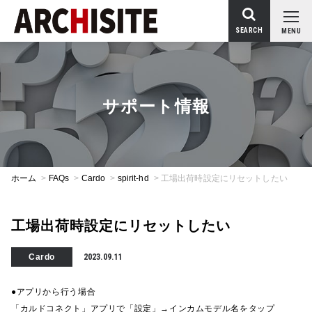
SEARCH
MENU
サポート情報
ホーム
>
FAQs
>
Cardo
>
spirit-hd
>
工場出荷時設定にリセットしたい
工場出荷時設定にリセットしたい
Cardo
2023.09.11
●アプリから行う場合
「カルドコネクト」アプリで「設定」→インカムモデル名をタップ