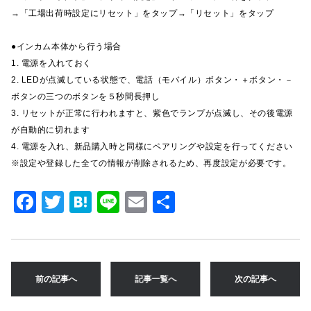
→「工場出荷時設定にリセット」をタップ→「リセット」をタップ
●インカム本体から行う場合
1. 電源を入れておく
2. LEDが点滅している状態で、電話（モバイル）ボタン・＋ボタン・－
ボタンの三つのボタンを５秒間長押し
3. リセットが正常に行われますと、紫色でランプが点滅し、その後電源
が自動的に切れます
4. 電源を入れ、新品購入時と同様にペアリングや設定を行ってください
※設定や登録した全ての情報が削除されるため、再度設定が必要です。
F
T
H
Li
E
共
a
w
at
n
m
有
c
it
e
e
ai
e
te
n
l
前の記事へ
記事一覧へ
次の記事へ
b
r
a