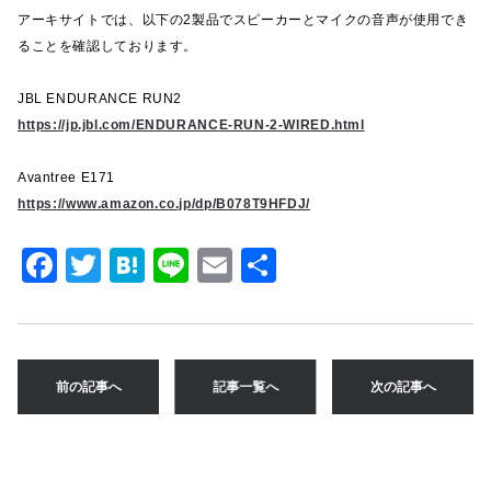
アーキサイトでは、以下の2製品でスピーカーとマイクの音声が使用でき
ることを確認しております。
JBL ENDURANCE RUN2
https://jp.jbl.com/ENDURANCE-RUN-2-WIRED.html
Avantree E171
https://www.amazon.co.jp/dp/B078T9HFDJ/
F
T
H
Li
E
共
a
w
at
n
m
有
c
it
e
e
ai
e
te
n
l
前の記事へ
記事一覧へ
次の記事へ
b
r
a
o
o