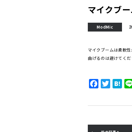
マイクブー
ModMic
2
マイクブームは柔軟性
曲げるのは避けてくだ
F
T
H
a
w
a
c
it
t
e
t
e
b
e
n
o
r
a
前の記事へ