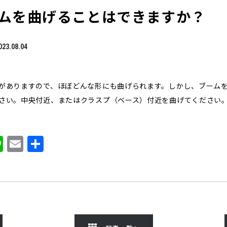
ムを曲げることはできますか？
023.08.04
がありますので、ほぼどんな形にも曲げられます。しかし、ブーム
さい。中央付近、またはクラスプ（ベース）付近を曲げてください
Li
E
共
n
m
有
e
ai
l