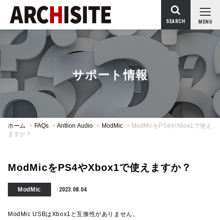
SEARCH
MENU
サポート情報
ホーム
>
FAQs
>
Antlion Audio
>
ModMic
>
ModMicをPS4やXbox1で使え
ますか？
ModMicをPS4やXbox1で使えますか？
ModMic
2023.08.04
ModMic USBはXbox1と互換性がありません。