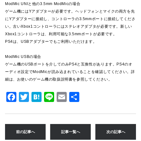
ModMic UNIと他の3.5mm ModMicの場合
ゲーム機にはYアダプターが必要です。ヘッドフォンとマイクの両方を先
にYアダプターに接続し、コントローラの3.5mmポートに接続してくださ
い。古いXbox1コントローラにはステレオアダプタが必要です。新しい
Xbox1コントローラは、利用可能な3.5mmポートが必要です。
PS4は、USBアダプターでもご利用いただけます。
ModMic USBの場合
ゲーム機のUSBポートを介してのみPS4と互換性があります。PS4のオ
ーディオ設定でModMicが読み込まれていることを確認してください。詳
細は、お使いのゲーム機の取扱説明書を参照してください。
F
T
H
Li
E
共
a
w
at
n
m
有
c
it
e
e
ai
e
te
n
l
前の記事へ
記事一覧へ
次の記事へ
b
r
a