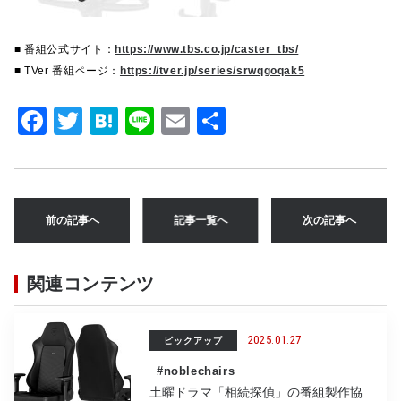
■ 番組公式サイト：
https://www.tbs.co.jp/caster_tbs/
■ TVer 番組ページ：
https://tver.jp/series/srwqgoqak5
F
T
H
Li
E
共
a
w
at
n
m
有
c
it
e
e
ai
e
te
n
l
前の記事へ
記事一覧へ
次の記事へ
b
r
a
o
関連コンテンツ
o
k
2025.01.27
ピックアップ
#noblechairs
土曜ドラマ「相続探偵」の番組製作協