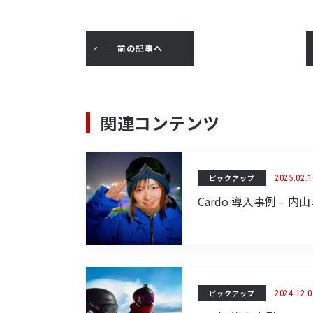
e
t
e
l
b
e
n
o
r
a
前の記事へ
o
k
関連コンテンツ
ピックアップ
2025.02.1
Cardo 導入事例 – 
ピックアップ
2024.12.0