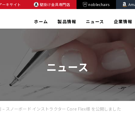
アーキサイト
壁掛け金具専門店
noblechairs
Am
ホーム
製品情報
ニュース
企業情報
ニュース
例 – スノーボード インストラクター Core Flex様 を公開しました