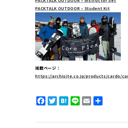
PACKTALK OUTDOOR – Instructor Set
PACKTALK OUTDOOR – Student Kit
掲載ページ：
https://archisite.co.jp/products/cardo/c
F
T
H
Li
E
共
a
w
a
n
m
有
c
it
t
e
ai