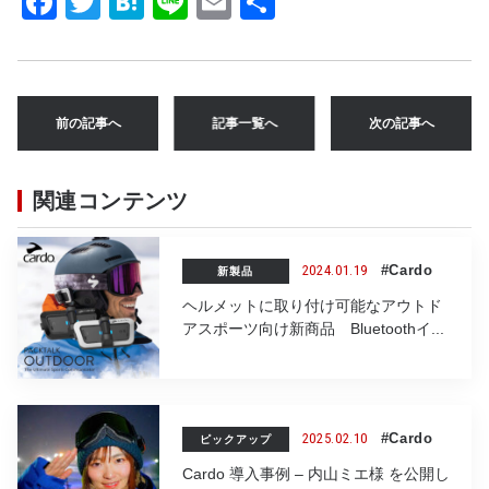
F
T
H
Li
E
共
a
w
at
n
m
有
c
it
e
e
ai
e
te
n
l
前の記事へ
記事一覧へ
次の記事へ
b
r
a
o
関連コンテンツ
o
k
2024.01.19
#Cardo
新製品
ヘルメットに取り付け可能なアウトド
アスポーツ向け新商品 Bluetoothイ...
2025.02.10
#Cardo
ピックアップ
Cardo 導入事例 – 内山ミエ様 を公開し