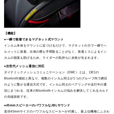
【機能】
●一瞬で装着できるマグネット式マウント
インカム本体をマウントに近づけるだけで、マグネットの力で一瞬でヘ
ルメットに装着。出発の際も手間取ることがなく、装着ミスによるイン
カムの脱落も防げるため、ライダーの気持ちに余裕が生まれます。
●次世代メッシュ通信に対応
ダイナミックメッシュコミュニケーション（DMC）とは、1対1の
Bluetooth接続と異なり、複数のインカム同士が1つのグループ内で網目
のように繋がる通信方式です。インカム同士のペアリングや走行中の通
信にまつわる、従来のBluetoothインカムの悩みを解決してくれるカルド
の先端技術です。
●45mmスピーカーのパワフルなJBLサウンド
直径45mmサイズのパワフルなスピーカーが付属し、最上位機種にふさわ