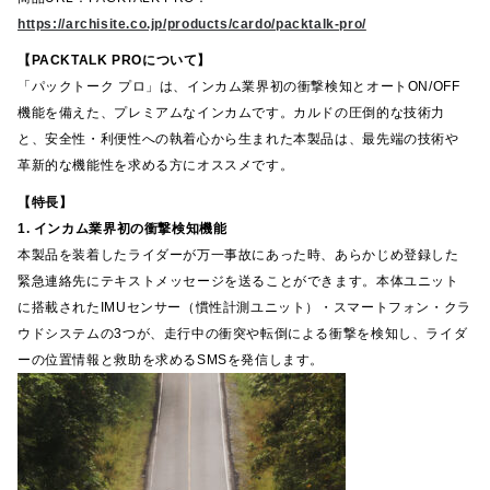
https://archisite.co.jp/products/cardo/packtalk-pro/
【PACKTALK PROについて】
「パックトーク プロ」は、インカム業界初の衝撃検知とオートON/OFF
機能を備えた、プレミアムなインカムです。カルドの圧倒的な技術力
と、安全性・利便性への執着心から生まれた本製品は、最先端の技術や
革新的な機能性を求める方にオススメです。
【特長】
1. インカム業界初の衝撃検知機能
本製品を装着したライダーが万一事故にあった時、あらかじめ登録した
緊急連絡先にテキストメッセージを送ることができます。本体ユニット
に搭載されたIMUセンサー（慣性計測ユニット）・スマートフォン・クラ
ウドシステムの3つが、走行中の衝突や転倒による衝撃を検知し、ライダ
ーの位置情報と救助を求めるSMSを発信します。