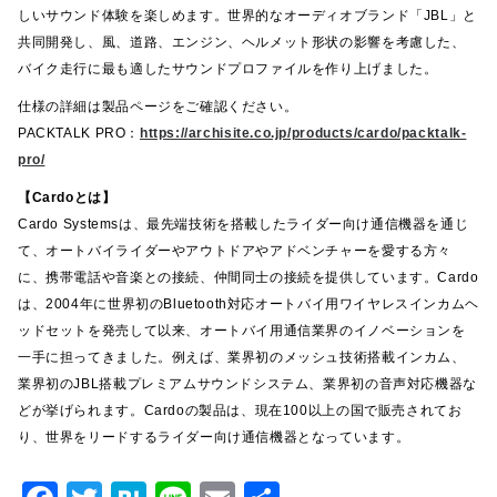
しいサウンド体験を楽しめます。世界的なオーディオブランド「JBL」と
共同開発し、風、道路、エンジン、ヘルメット形状の影響を考慮した、
バイク走行に最も適したサウンドプロファイルを作り上げました。
仕様の詳細は製品ページをご確認ください。
PACKTALK PRO：
https://archisite.co.jp/products/cardo/packtalk-
pro/
【Cardoとは】
Cardo Systemsは、最先端技術を搭載したライダー向け通信機器を通じ
て、オートバイライダーやアウトドアやアドベンチャーを愛する方々
に、携帯電話や音楽との接続、仲間同士の接続を提供しています。Cardo
は、2004年に世界初のBluetooth対応オートバイ用ワイヤレスインカムヘ
ッドセットを発売して以来、オートバイ用通信業界のイノベーションを
一手に担ってきました。例えば、業界初のメッシュ技術搭載インカム、
業界初のJBL搭載プレミアムサウンドシステム、業界初の音声対応機器な
どが挙げられます。Cardoの製品は、現在100以上の国で販売されてお
り、世界をリードするライダー向け通信機器となっています。