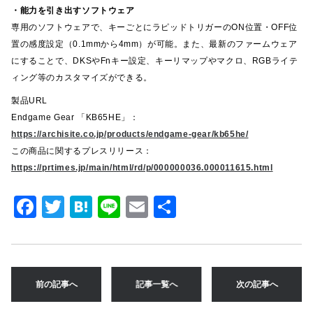
・能力を引き出すソフトウェア
専用のソフトウェアで、キーごとにラピッドトリガーのON位置・OFF位
置の感度設定（0.1mmから4mm）が可能。また、最新のファームウェア
にすることで、DKSやFnキー設定、キーリマップやマクロ、RGBライテ
ィング等のカスタマイズができる。
製品URL
Endgame Gear 「KB65HE」：
https://archisite.co.jp/products/endgame-gear/kb65he/
この商品に関するプレスリリース：
https://prtimes.jp/main/html/rd/p/000000036.000011615.html
F
T
H
Li
E
共
a
w
at
n
m
有
c
it
e
e
ai
e
te
n
l
前の記事へ
記事一覧へ
次の記事へ
b
r
a