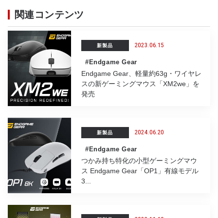
o
関連コンテンツ
o
k
2023.06.15
新製品
#Endgame Gear
Endgame Gear、軽量約63g・ワイヤレ
スの新ゲーミングマウス「XM2we」を
発売
2024.06.20
新製品
#Endgame Gear
つかみ持ち特化の小型ゲーミングマウ
ス Endgame Gear「OP1」有線モデル
3...