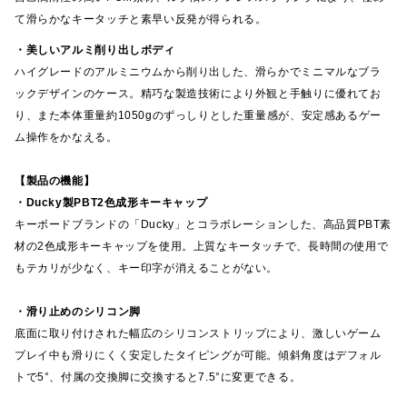
て滑らかなキータッチと素早い反発が得られる。
・美しいアルミ削り出しボディ
ハイグレードのアルミニウムから削り出した、滑らかでミニマルなブラ
ックデザインのケース。精巧な製造技術により外観と手触りに優れてお
り、また本体重量約1050gのずっしりとした重量感が、安定感あるゲー
ム操作をかなえる。
【製品の機能】
・Ducky製PBT2色成形キーキャップ
キーボードブランドの「Ducky」とコラボレーションした、高品質PBT素
材の2色成形キーキャップを使用。上質なキータッチで、長時間の使用で
もテカリが少なく、キー印字が消えることがない。
・滑り止めのシリコン脚
底面に取り付けされた幅広のシリコンストリップにより、激しいゲーム
プレイ中も滑りにくく安定したタイピングが可能。傾斜角度はデフォル
トで5°、付属の交換脚に交換すると7.5°に変更できる。