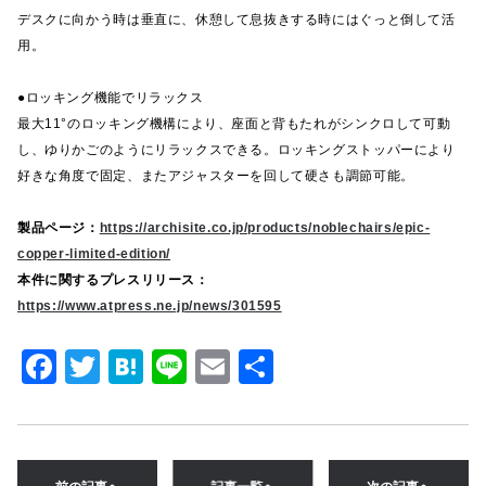
デスクに向かう時は垂直に、休憩して息抜きする時にはぐっと倒して活
用。
●ロッキング機能でリラックス
最大11°のロッキング機構により、座面と背もたれがシンクロして可動
し、ゆりかごのようにリラックスできる。ロッキングストッパーにより
好きな角度で固定、またアジャスターを回して硬さも調節可能。
製品ページ：
https://archisite.co.jp/products/noblechairs/epic-
copper-limited-edition/
本件に関するプレスリリース：
https://www.atpress.ne.jp/news/301595
F
T
H
Li
E
共
a
w
at
n
m
有
c
it
e
e
ai
e
te
n
l