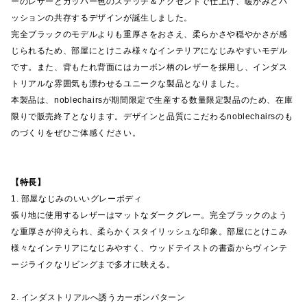
ーのレザーとカッパー色のステッチ＆アクセントで仕上げ、暖かみとパ
ッションの共存するデザインが誕生しました。
完全ブラックのモデルよりも重厚さをおさえ、柔らかさや穏やかさが感
じられるため、部屋にとけこみ様々なインテリアになじみやすいモデル
です。また、背もたれ背面にはカーボン柄のレザーを採用し、インダス
トリアルな雰囲気も漂わせるユニークな製品となりました。
本製品は、noblechairsが期間限定で生産する数量限定製品のため、在庫
限りで販売終了となります。デザインと品質にこだわるnoblechairsのも
のづくりをぜひご体感ください。
【特長】
1. 部屋なじみのいいグレーボディ
張り地に使用するレザーはマットなダークグレー。完全ブラックのよう
な重厚さが抑えられ、柔らかくスタイリッシュな印象。部屋にとけこみ
様々なインテリアになじみやすく、ウッドテイストの書斎からヴィンテ
ージライクなリビングまで多才に映える。
2. インダストリアルへ誘うカーボンパターン