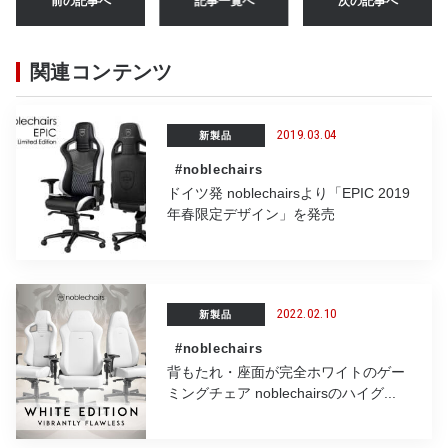
前の記事へ
記事一覧へ
次の記事へ
b
r
a
o
関連コンテンツ
o
k
2019.03.04
新製品
#noblechairs
ドイツ発 noblechairsより「EPIC 2019
年春限定デザイン」を発売
2022.02.10
新製品
#noblechairs
背もたれ・座面が完全ホワイトのゲー
ミングチェア noblechairsのハイグ...