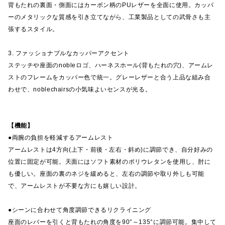
背もたれの裏面・側面にはカーボン柄のPUレザーを全面に使用。カッパ
ーのメタリックな質感を引き立てながら、工業製品としての武骨さも主
張するスタイル。
3. ファッショナブルなカッパーアクセント
ステッチや座面のnobleロゴ、ハーネスホール(背もたれの穴)、アームレ
ストのフレームをカッパー色で統一。グレーレザーと合う上品な組み合
わせで、noblechairsの小気味よいセンスが光る。
【機能】
●両腕の負担を軽減するアームレスト
アームレストは4方向(上下・前後・左右・斜め)に調節でき、自分好みの
位置に固定が可能。天面にはソフト素材のポリウレタンを使用し、肘に
も優しい。座面の裏のネジを緩めると、左右の調節や取り外しも可能
で、アームレストが不要な方にも嬉しい設計。
●シーンに合わせて角度調節できるリクライニング
座面のレバーを引くと背もたれの角度を90°～135°に調節可能。集中して