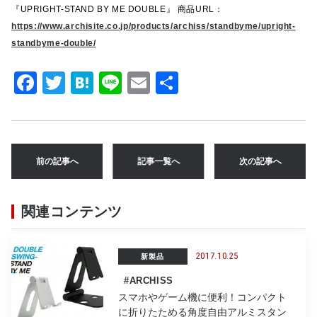
『UPRIGHT-STAND BY ME DOUBLE』 商品URL：
https://www.archisite.co.jp/products/archiss/standbyme/upright-
standbyme-double/
F
T
H
Li
E
共
a
w
at
n
m
有
c
it
e
e
ai
e
te
n
l
前の記事へ
記事一覧へ
次の記事へ
b
r
a
o
関連コンテンツ
o
k
2017.10.25
新製品
#ARCHISS
スマホやゲーム機に便利！コンパクト
に折りたためる角度自由アルミスタン