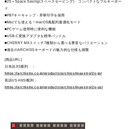
■2S＝Space Saving(スペースセービング) コンパクトなフルキーボー
ド
■PBTキーキャップ・昇華印字を採用
■Macでも使える！macOS風配列最適化モード
■PCゲーム使用時に便利な機能
■USB-C変換アダプタを標準バンドル
■CHERRY MXスイッチ7種類から選べる豊富なバリエーション
■過去のARCHISSキーボードの魅力的な仕様も踏襲
[商品URL]
日本語JIS配列 ：
https://archisite.co.jp/products/archiss/maestro/2s-jp/
英語US ANSI配列：
https://archisite.co.jp/products/archiss/maestro/2s-us/