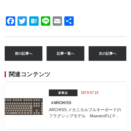
F
T
H
Li
E
共
a
w
at
n
m
有
c
it
e
e
ai
e
te
n
l
前の記事へ
記事一覧へ
次の記事へ
b
r
a
o
関連コンテンツ
o
k
2019.07.25
新製品
#ARCHISS
ARCHISS メカニカルフルキーボードの
フラグシップモデル MaestroFL(マ...