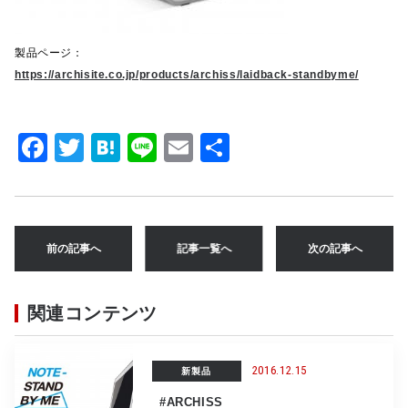
製品ページ：
https://archisite.co.jp/products/archiss/laidback-standbyme/
F
T
H
Li
E
共
a
w
at
n
m
有
c
it
e
e
ai
e
te
n
l
前の記事へ
記事一覧へ
次の記事へ
b
r
a
o
関連コンテンツ
o
k
2016.12.15
新製品
#ARCHISS