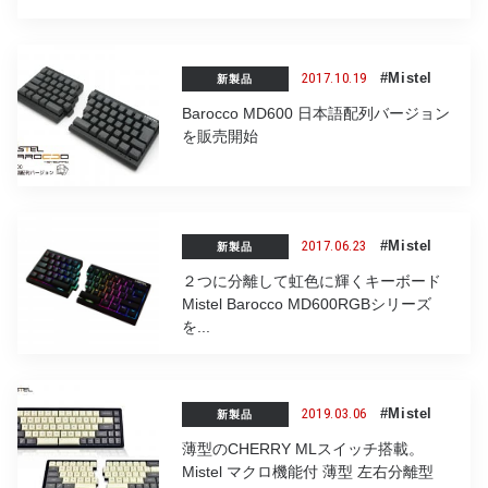
2017.10.19
#Mistel
新製品
Barocco MD600 日本語配列バージョン
を販売開始
2017.06.23
#Mistel
新製品
２つに分離して虹色に輝くキーボード
Mistel Barocco MD600RGBシリーズ
を...
2019.03.06
#Mistel
新製品
薄型のCHERRY MLスイッチ搭載。
Mistel マクロ機能付 薄型 左右分離型