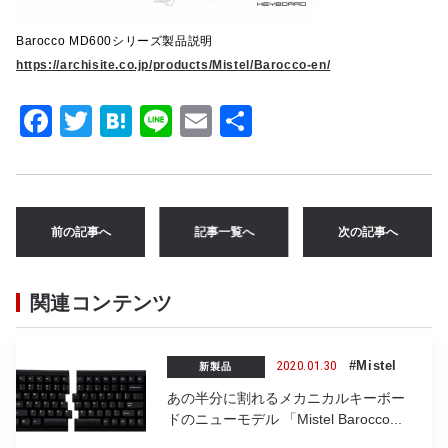
Barocco MD600シリーズ製品説明
https://archisite.co.jp/products/Mistel/Barocco-en/
F
T
H
Li
E
共
a
w
at
n
m
有
c
it
e
e
ai
e
te
n
l
前の記事へ
記事一覧へ
次の記事へ
b
r
a
o
関連コンテンツ
o
k
2020.01.30
#Mistel
新製品
あの半分に割れるメカニカルキーボー
ドのニューモデル 「Mistel Barocco...